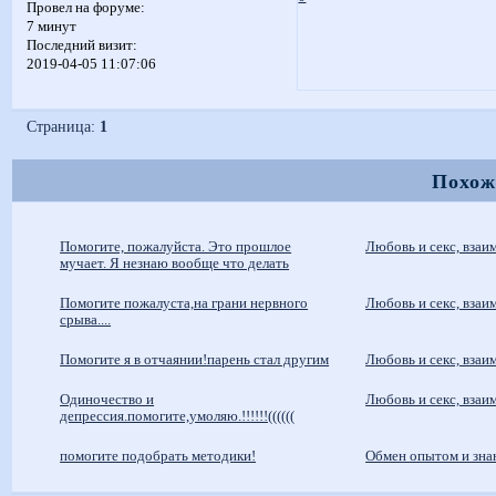
Провел на форуме:
7 минут
Последний визит:
2019-04-05 11:07:06
Страница:
1
Похож
Помогите, пожалуйста. Это прошлое
Любовь и секс, вза
мучает. Я незнаю вообще что делать
Помогите пожалуста,на грани нервного
Любовь и секс, вза
срыва....
Помогите я в отчаянии!парень стал другим
Любовь и секс, вза
Одиночество и
Любовь и секс, вза
депрессия.помогите,умоляю.!!!!!!((((((
помогите подобрать методики!
Обмен опытом и зна