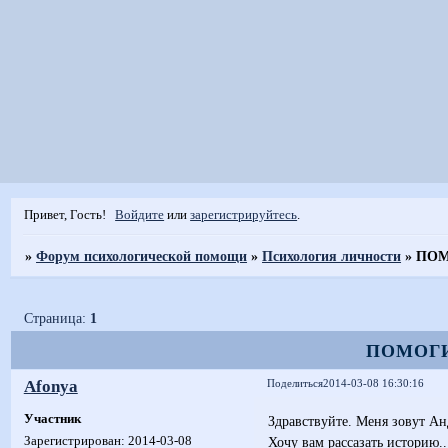
Привет, Гость!
Войдите
или
зарегистрируйтесь
.
»
Форум психологической помощи
»
Психология личности
»
ПОМО
Страница:
1
ПОМОГИТ
Afonya
Поделиться
2014-03-08 16:30:16
Участник
Здравствуйте. Меня зовут Анд
Хочу вам рассазать истори
Зарегистрирован
: 2014-03-08