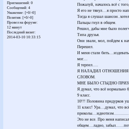
Приглашений:
0
Пожалуй, началось всё с того,
Сообщений:
4
Я его не тянул....я просто н
Уважение:
[+0/-0]
Тогда я слушал шансон..хотел
Позитив:
[+0/-0]
Пальцы гнул в общем.
Провел на форуме:
12 минут
Решил, дабы мне было полегч
Последний визит:
Типа друзья.
2014-03-10 10:33:15
Они звали, мол, пойдем к на
Перешел.
И меня стали бить....издеватьс
мог....
Я терпел.....
Я НАЛАДИЛ ОТНОШЕНИЯ 
СЛОВОМ.
МНЕ БЫЛО СТЫДНО ПРИЗН
Я думал, что всё нормально бу
9 класс.
10!!! Половина придурков ушло
11 класс! Ура....думал, что в
приколы....идиотизм.....................
Это не все. Про меня написали
общем....ладно, забыл.......пото