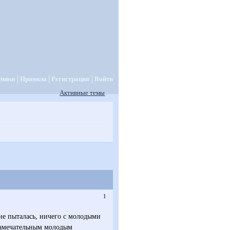
тники
Правила
Регистрация
Войти
Активные темы
1
 не пыталась, ничего с молодыми
 замечательным молодым