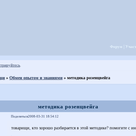
Форум
Учас
стрируйтесь
.
ощи
»
Обмен опытом и знаниями
»
методика розенцвейга
методика розенцвейга
Поделиться
2008-03-31 18:54:12
товарищи, кто хорошо разбирается в этой методике? помогите с и