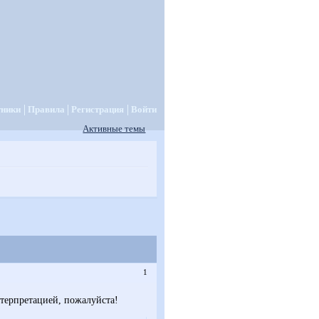
тники
Правила
Регистрация
Войти
Активные темы
1
нтерпретацией, пожалуйста!