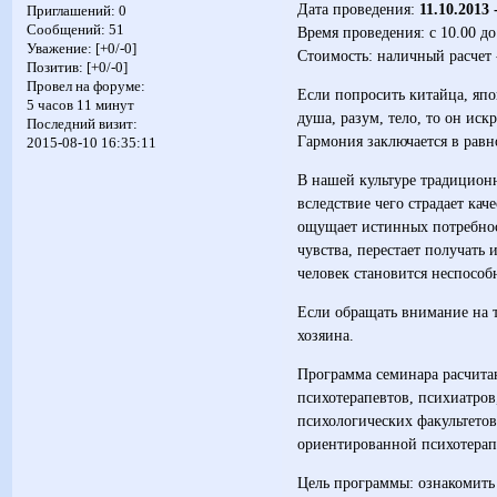
Дата проведения:
11.10.2013 
Приглашений:
0
Сообщений:
51
Время проведения: с 10.00 до 
Уважение:
[+0/-0]
Стоимость: наличный расчет -
Позитив:
[+0/-0]
Провел на форуме:
Если попросить китайца, япо
5 часов 11 минут
душа, разум, тело, то он иск
Последний визит:
Гармония заключается в равн
2015-08-10 16:35:11
В нашей культуре традиционно
вследствие чего страдает ка
ощущает истинных потребност
чувства, перестает получать
человек становится неспособ
Если обращать внимание на т
хозяина.
Программа семинара расчита
психотерапевтов, психиатров
психологических факультетов
ориентированной психотерап
Цель программы: ознакомить