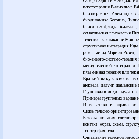
Обзор теории и методологии
вегетотерапия Вильгельма Ра
биоэнергетика Александра Л
биодинамика Боуэнна, Лили
биосинтез Дэвида Боаделлы;
соматическая психология Пи
телесное осознавание Мойше
структурная интеграция Иды
розен-метод Мэрион Розен;
био-энерго-системо-терапия 
метод телесной интеграции 
плазменная терапия или тера
Краткий экскурс в восточну
аюрведа, цалунг, шаманские 
Групповая и индивидуальная
Примеры групповых варианто
Интегративные направления
Связь телесно-ориентирован
Базовые понятия телесно-ори
контакт; образ, схема, струк
топография тела.
Считывание телесной информ