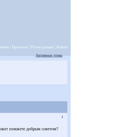
тники
Правила
Регистрация
Войти
Активные темы
1
 Может помжете добрым советом?