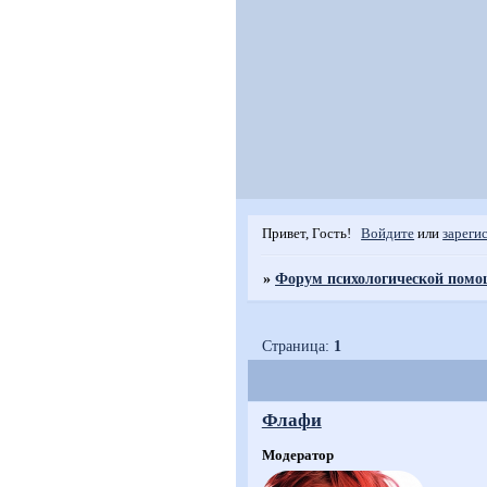
Привет, Гость!
Войдите
или
зареги
»
Форум психологической пом
Страница:
1
Флафи
Модератор