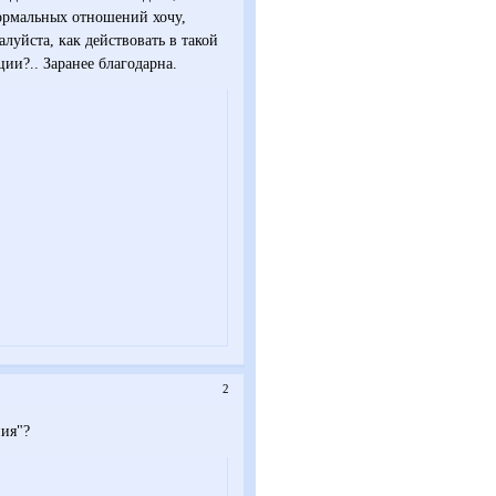
нормальных отношений хочу,
луйста, как действовать в такой
ии?.. Заранее благодарна.
2
ния"?