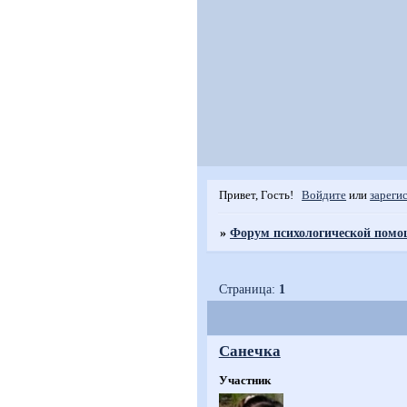
Привет, Гость!
Войдите
или
зареги
»
Форум психологической пом
Страница:
1
Санечка
Участник