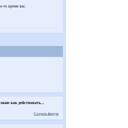
о-то кроме вас.
знаю как действовать...
Создать форум
.