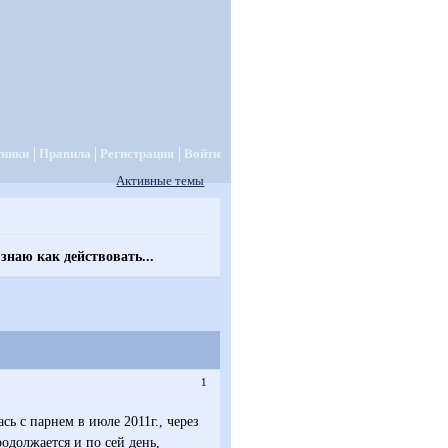
тники
Правила
Регистрация
Войти
Активные темы
знаю как действовать...
1
ь с парнем в июле 2011г., через
одолжается и по сей день,