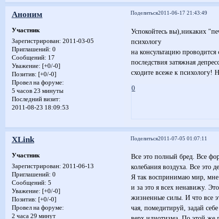
Аноним
Поделиться
2011-06-17 21:43:49
Участник
Успокойтесь вы),никаких "пе
психологу
Зарегистрирован
: 2011-03-05
Приглашений:
0
на консультацию проводится
Сообщений:
17
последствия затяжная депрес
Уважение:
[+0/-0]
сходите всеже к психологу! 
Позитив:
[+0/-0]
Провел на форуме:
0
5 часов 23 минуты
Последний визит:
2011-08-23 18:09:53
XLink
Поделиться
2011-07-05 01:07:11
Участник
Все это полный бред. Все фо
колебания воздуха. Все это д
Зарегистрирован
: 2011-06-13
Приглашений:
0
Я так воспринимаю мир, мне 
Сообщений:
5
и за это я всех ненавижу. Эт
Уважение:
[+0/-0]
жизненные силы. И что все э
Позитив:
[+0/-0]
чая, помедитируй, задай себ
Провел на форуме:
2 часа 29 минут
верх идиотизма. По этой же 