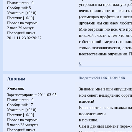
Приглашений:
0
устроился на престижную раб
Сообщений:
5
очень приличное, и в сельско
Уважение:
[+0/-0]
(совмещаю профессии инженер
Позитив:
[+0/-0]
друзьями мы снимаем любител
Провел на форуме:
2 часа 29 минут
Мне безразлично все, что пр
Последний визит:
никакой злости к тем кто мн
2011-11-23 02:20:27
собственной смерти (что пло
только психологически, а те
неестественные ощущения. Пу
0
Аноним
Поделиться
2011-06-16 09:15:08
Участник
Знакомы мне ваши ощущения
мой совет: немедленно обрат
Зарегистрирован
: 2011-03-05
Приглашений:
0
имеется!
Сообщений:
17
Ваша апатия очень похожа н
Уважение:
[+0/-0]
последствиями
Позитив:
[+0/-0]
в психике.
Провел на форуме:
5 часов 23 минуты
Сам в данный момент пережи
Последний визит: