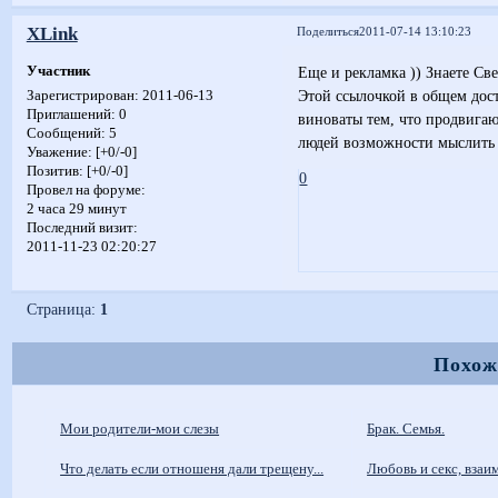
XLink
Поделиться
2011-07-14 13:10:23
Участник
Еще и рекламка )) Знаете Св
Этой ссылочкой в общем дост
Зарегистрирован
: 2011-06-13
Приглашений:
0
виноваты тем, что продвига
Сообщений:
5
людей возможности мыслить с
Уважение:
[+0/-0]
Позитив:
[+0/-0]
0
Провел на форуме:
2 часа 29 минут
Последний визит:
2011-11-23 02:20:27
Страница:
1
Похож
Мои родители-мои слезы
Брак. Семья.
Что делать если отношеня дали трещену...
Любовь и секс, вза