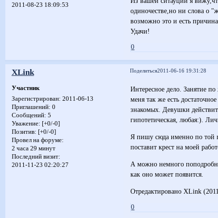
Из вашей ситауции я вижу,чт
2011-08-23 18:09:53
одиночестве,но ни слова о "
возможно это и есть причина
Удачи!
0
XLink
Поделиться
2011-06-16 19:31:28
Участник
Интересное дело. Занятие по
меня так же есть достаточно
Зарегистрирован
: 2011-06-13
Приглашений:
0
знакомых. Девушки действите
Сообщений:
5
гипотетическая, любая:). Ли
Уважение:
[+0/-0]
Позитив:
[+0/-0]
Я пишу сюда именно по той 
Провел на форуме:
поставит крест на моей работ
2 часа 29 минут
Последний визит:
А можно немного поподробнее
2011-11-23 02:20:27
как оно может появится.
Отредактировано XLink (2011
0