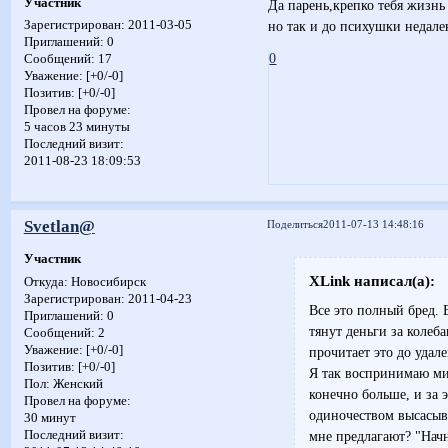
Участник
Да парень,крепко тебя жизнь 
но так и до психушки недале
Зарегистрирован
: 2011-03-05
Приглашений:
0
0
Сообщений:
17
Уважение:
[+0/-0]
Позитив:
[+0/-0]
Провел на форуме:
5 часов 23 минуты
Последний визит:
2011-08-23 18:09:53
Svetlan@
Поделиться
2011-07-13 14:48:16
Участник
XLink написал(а):
Откуда:
Новосибирск
Зарегистрирован
: 2011-04-23
Все это полный бред.
Приглашений:
0
тянут деньги за колеб
Сообщений:
2
Уважение:
[+0/-0]
прочитает это до удал
Позитив:
[+0/-0]
Я так воспринимаю мир
Пол:
Женский
конечно больше, и за э
Провел на форуме:
одиночеством высасыв
30 минут
Последний визит:
мне предлагают? "Начн