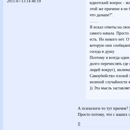
2011-07-13 14:48:19
идиотский вопрос - жи
этой же причине я не 
что дальше?".
.......
Я искал ответы на сво
самого начала. Просто
есть. Но никого нет.
которую они сообщают 
соседа в душу.
Поэтому я всегда один
долго перечислять где 
людей вокруг), включая
Самоубийство плохой 
нелепой случайности к
)) Эта мысль заставляе
А психологи-то тут причем? 
Просто потому, что с ваших с
0